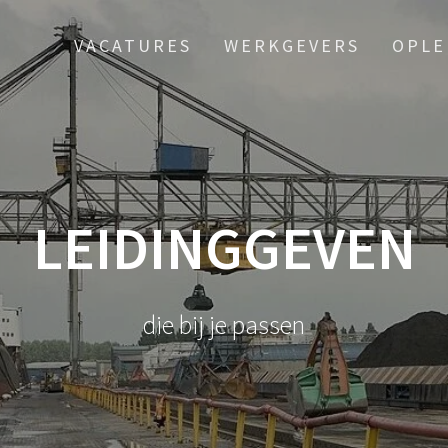
VACATURES
WERKGEVERS
OPLE
LEIDINGGEVEN
die bij je passen