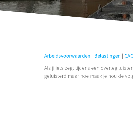
Arbeidsvoorwaarden
|
Belastingen
|
CA
Als jij iets zegt tijdens een overleg lu
geluisterd maar hoe maak je nou de vo