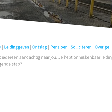
O
|
Leidinggeven
|
Ontslag
|
Pensioen
|
Solliciteren
|
Overige
istert iedereen aandachtig naar jou. Je hebt onmiskenbaar leid
lgende stap?