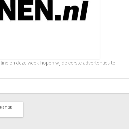
nline en deze week hopen wij de eerste advertenties te
HET 2E