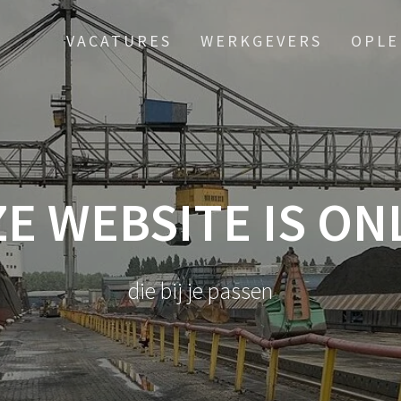
VACATURES
WERKGEVERS
OPLE
E WEBSITE IS ON
die bij je passen