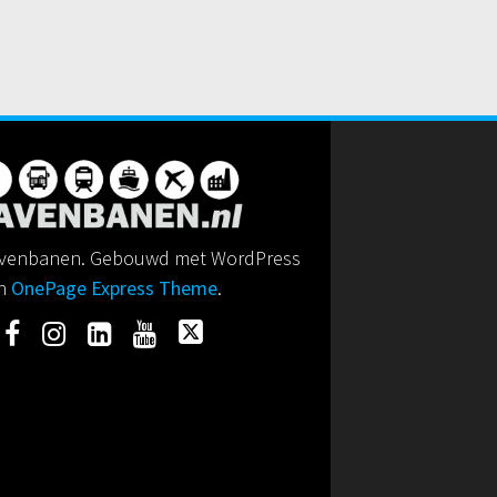
venbanen. Gebouwd met WordPress
n
OnePage Express Theme
.