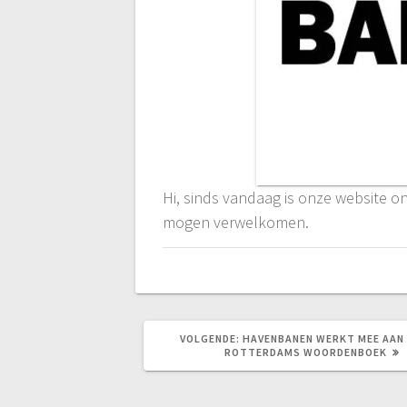
Hi, sinds vandaag is onze website o
mogen verwelkomen.
VOLGEND
VOLGENDE:
HAVENBANEN WERKT MEE AAN 
BERICHT:
ROTTERDAMS WOORDENBOEK