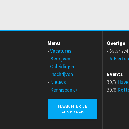
Menu
Overige
-
Vacatures
- Salariswi
-
Bedrijven
-
Adverten
-
Opleidingen
-
Inschrijven
Events
-
Nieuws
30/3
Have
-
Kennisbank+
30/8
Rott
MAAK HIER JE
AFSPRAAK