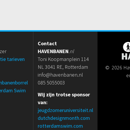
Contact
jzer
HAVENBANEN
.nl
tie tarieven
Toni Koopmanplein 114
NL 3041 RE, Rotterdam
© 2026 Ha
info@havenbanen.nl
e
nbanenborrel
085 5055003
erdam Swim
Wij zijn trotse sponsor
van:
jeugdzomeruniversiteit.nl
dutchdesignmonth.com
rotterdamswim.com