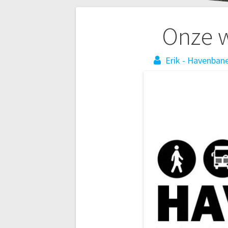
Bericht
Onze w
navigatie
Erik - Havenban