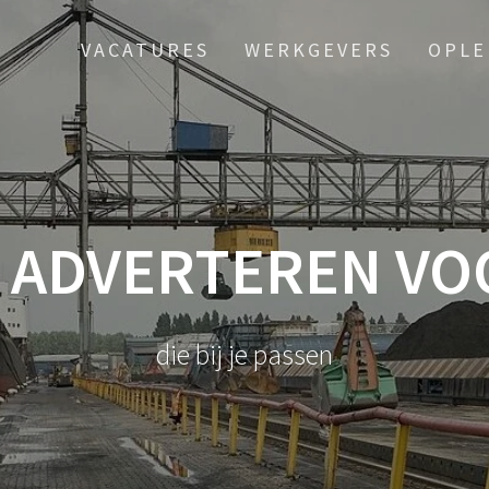
VACATURES
WERKGEVERS
OPLE
S ADVERTEREN VO
die bij je passen