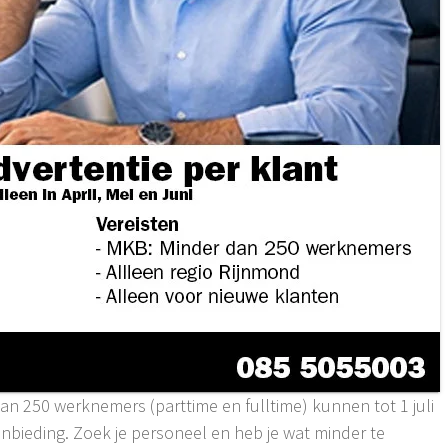
n 250 werknemers (parttime en fulltime) kunnen tot 1 juli
bieding. Zoek je personeel en heb je wat minder te