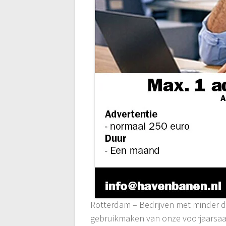
Rotterdam – Bedrijven met minder da
gebruikmaken van onze voorjaarsaan