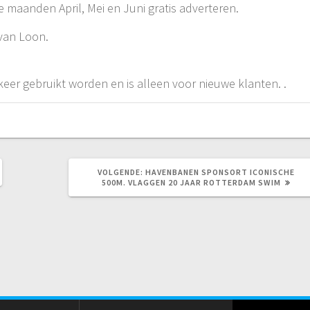
 maanden April, Mei en Juni gratis adverteren.
 van Loon.
keer gebruikt worden en is alleen voor nieuwe klanten. .
VOLGEND
VOLGENDE:
HAVENBANEN SPONSORT ICONISCHE
BERICHT:
500M. VLAGGEN 20 JAAR ROTTERDAM SWIM