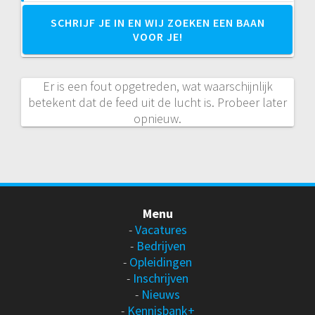
SCHRIJF JE IN EN WIJ ZOEKEN EEN BAAN
VOOR JE!
Er is een fout opgetreden, wat waarschijnlijk
betekent dat de feed uit de lucht is. Probeer later
opnieuw.
Menu
-
Vacatures
-
Bedrijven
-
Opleidingen
-
Inschrijven
-
Nieuws
-
Kennisbank+