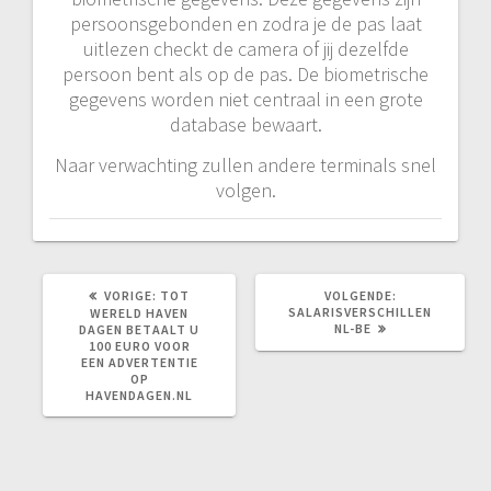
persoonsgebonden en zodra je de pas laat
uitlezen checkt de camera of jij dezelfde
persoon bent als op de pas. De biometrische
gegevens worden niet centraal in een grote
database bewaart.
Naar verwachting zullen andere terminals snel
volgen.
VORIG
VOLGEND
VORIGE:
TOT
VOLGENDE:
BERICHT:
BERICHT:
SALARISVERSCHILLEN
WERELD HAVEN
NL-BE
DAGEN BETAALT U
100 EURO VOOR
EEN ADVERTENTIE
OP
HAVENDAGEN.NL